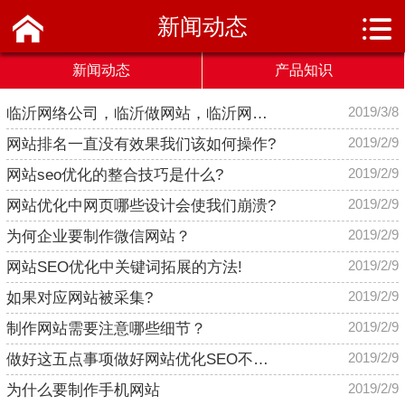

网站首页

新闻动态

关于我们
新闻动态
产品知识
2019/3/8
新闻中心
临沂网络公司，临沂做网站，临沂网站建设
2019/2/9
网站排名一直没有效果我们该如何操作?
业务范围
2019/2/9
网站seo优化的整合技巧是什么?
2019/2/9
网站优化中网页哪些设计会使我们崩溃?
图文中心
2019/2/9
为何企业要制作微信网站？
联系我们
2019/2/9
网站SEO优化中关键词拓展的方法!
2019/2/9
如果对应网站被采集?
2019/2/9
制作网站需要注意哪些细节？
2019/2/9
做好这五点事项做好网站优化SEO不是难事!
2019/2/9
为什么要制作手机网站